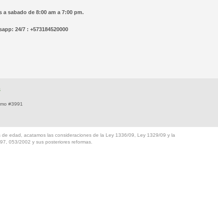
 a sabado de 8:00 am a 7:00 pm.
app: 24/7 : +573184520000
s
ismo #3991
es de edad, acatamos las consideraciones de la Ley 1336/09, Ley 1329/09 y la
97, 053/2002 y sus posteriores reformas.