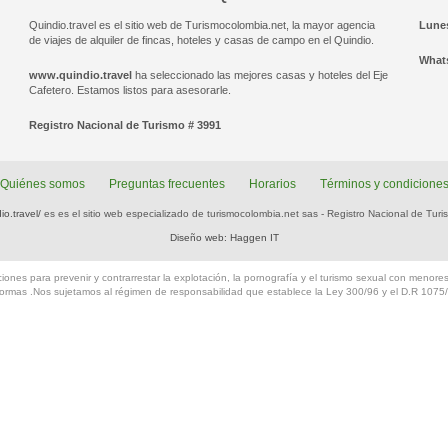
Quindio.travel es el sitio web de Turismocolombia.net, la mayor agencia
Lunes
de viajes de alquiler de fincas, hoteles y casas de campo en el Quindio.
Whats
www.quindio.travel
ha seleccionado las mejores casas y hoteles del Eje
Cafetero. Estamos listos para asesorarle.
Registro Nacional de Turismo # 3991
Quiénes somos
Preguntas frecuentes
Horarios
Términos y condicione
o.travel/
es es el sitio web especializado de turismocolombia.net sas - Registro Nacional de Tur
Diseño web: Haggen IT
ones para prevenir y contrarrestar la explotación, la pornografía y el turismo sexual con menor
eformas .Nos sujetamos al régimen de responsabilidad que establece la Ley 300/96 y el D.R 1075/