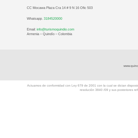
CC Mocawa Plaza Cra 14 # 9 N 16 Ofic 503
Whatsapp.
3184520000
Email:
info@turismoquindio.com
Armenia – Quindío – Colombia
www.quindi
Actuamos de conformidad con Ley 679 de 2001 con la cual se dictan disposici
resolución 3840 /09 y sus posteriores r