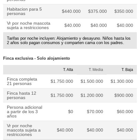
Habitacion para 5
$440.000
$375.000
$350.000
personas
Vr por noche mascota
$40.000
$40.000
$40.000
sujeta a restricciones
Tarifas por noche incluyen: Alojamiento y desayuno. Niños hasta los
2 años solo pagan consumos y comparten cama con los padres.
Finca exclusiva - Solo alojamiento
T. Alta
T. Media
T. Baja
Finca completa
$1.750.000
$1.500.000
$1.300.000
21 personas
Finca hasta 12
$1.750.000
$1.200.000
$900.000
personas
Persona adicional
a partir de los 3
$0
$70.000
$60.000
años
Vr por noche
mascota sujeta a
$40.000
$40.000
$40.000
restricciones