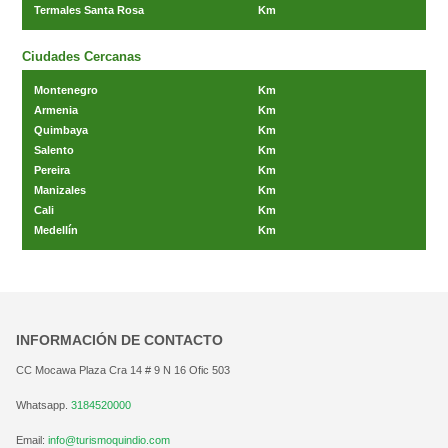
Termales Santa Rosa
Km
Ciudades Cercanas
Montenegro
Km
Armenia
Km
Quimbaya
Km
Salento
Km
Pereira
Km
Manizales
Km
Cali
Km
Medellín
Km
INFORMACIÓN DE CONTACTO
CC Mocawa Plaza Cra 14 # 9 N 16 Ofic 503
Whatsapp.
3184520000
Email:
info@turismoquindio.com