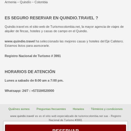
Armenia – Quindío – Colombia
ES SEGURO RESERVAR EN QUINDIO.TRAVEL ?
Quindio.travel es el sitio web de Turismocolombia.net, la mayor agencia de viajes de
alquiler de fincas, hoteles y casas de campo en el Quindio.
www.quindio.travel
ha seleccionado las mejores casas y hoteles del Eje Cafetero.
Estamos listos para asesorarle.
Registro Nacional de Turismo # 3991
HORARIOS DE ATENCIÓN
Lunes a sabado de 8:00 am a 7:00 pm.
Whatsapp: 24/7 : +573184520000
Quiénes somos
Preguntas frecuentes
Horarios
Términos y condiciones
www.quindio.travel/
es es el sitio web especializado de turismocolombia.net sas - Registro
Nacional de Turismo #3991
Diseño web: Haggen IT