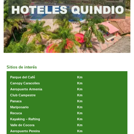
Sitios de interés
Parque del Café
Km
Canopy Caracolies
Km
Aeropuerto Armenia
Km
Club Campestre
Km
Panaca
Km
Mariposario
Km
Recuca
Km
Kayaking – Rafting
Km
Valle de Cocora
Km
Aeropuerto Pereira
Km