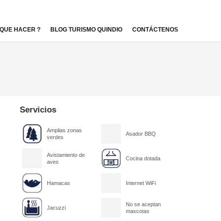
QUE HACER ?
BLOG TURISMO QUINDIO
CONTÁCTENOS
Servicios
Amplias zonas
Asador BBQ
verdes
Avistamiento de
Cocina dotada
aves
Hamacas
Internet WiFi
No se aceptan
Jacuzzi
mascotas