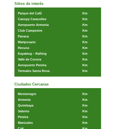
Sitios de interés
Parque del Café
Km
Canopy Caracolies
Km
Aeropuerto Armenia
Km
Club Campestre
Km
Panaca
Km
Mariposario
Km
Recuca
Km
Kayaking – Rafting
Km
Valle de Cocora
Km
Aeropuerto Pereira
Km
Termales Santa Rosa
Km
Ciudades Cercanas
Montenegro
Km
Armenia
Km
Quimbaya
Km
Salento
Km
Pereira
Km
Manizales
Km
Cali
Km