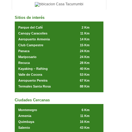
Sitios de interés
Parque del Café
2 Km
Canopy Caracolies
11 Km
Aeropuerto Armenia
14 Km
Club Campestre
15 Km
Panaca
24 Km
Mariposario
24 Km
Recuca
28 Km
Kayaking – Rafting
40 Km
Valle de Cocora
53 Km
Aeropuerto Pereira
67 Km
Termales Santa Rosa
88 Km
Ciudades Cercanas
Montenegro
6 Km
Armenia
11 Km
Quimbaya
16 Km
Salento
43 Km