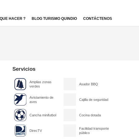
QUE HACER ?
BLOG TURISMO QUINDIO
CONTÁCTENOS
Servicios
Amplias zonas
Asador BBQ
verdes
Avistamiento de
Cajilla de seguridad
aves
Cancha minifutbol
Cocina dotada
Facilidad transporte
DirecTV
público