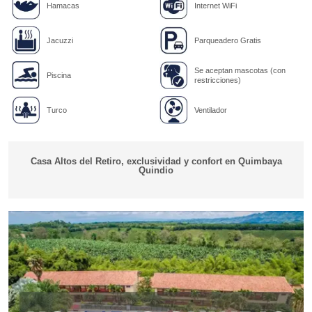
Hamacas
Internet WiFi
Jacuzzi
Parqueadero Gratis
Se aceptan mascotas (con
Piscina
restricciones)
Turco
Ventilador
Casa Altos del Retiro, exclusividad y confort en Quimbaya
Quindio