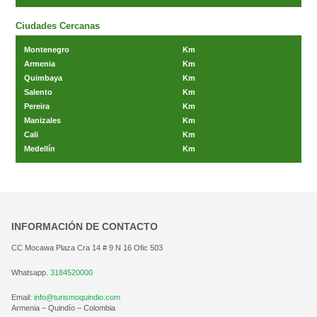
Ciudades Cercanas
Montenegro
Km
Armenia
Km
Quimbaya
Km
Salento
Km
Pereira
Km
Manizales
Km
Cali
Km
Medellín
Km
INFORMACIÓN DE CONTACTO
CC Mocawa Plaza Cra 14 # 9 N 16 Ofic 503
Whatsapp.
3184520000
Email:
info@turismoquindio.com
Armenia – Quindío – Colombia