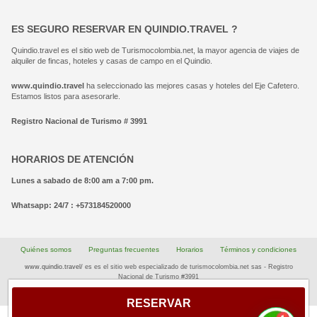
ES SEGURO RESERVAR EN QUINDIO.TRAVEL ?
Quindio.travel es el sitio web de Turismocolombia.net, la mayor agencia de viajes de
alquiler de fincas, hoteles y casas de campo en el Quindio.
www.quindio.travel
ha seleccionado las mejores casas y hoteles del Eje Cafetero.
Estamos listos para asesorarle.
Registro Nacional de Turismo # 3991
HORARIOS DE ATENCIÓN
Lunes a sabado de 8:00 am a 7:00 pm.
Whatsapp: 24/7 : +573184520000
Quiénes somos
Preguntas frecuentes
Horarios
Términos y condiciones
www.quindio.travel/
es es el sitio web especializado de turismocolombia.net sas - Registro
Nacional de Turismo #3991
Diseño web: Haggen IT
RESERVAR