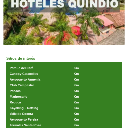
Sitios de interés
Parque del Café
Km
Canopy Caracolies
Km
Aeropuerto Armenia
Km
Club Campestre
Km
Panaca
Km
Mariposario
Km
Recuca
Km
Kayaking – Rafting
Km
Valle de Cocora
Km
Aeropuerto Pereira
Km
Termales Santa Rosa
Km